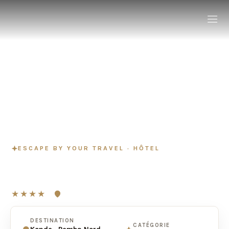
ESCAPE BY YOUR TRAVEL · HÔTEL
The Manta Resort
★★★★
Konde · Pemba Nord · Zanzibar
DESTINATION
CATÉGORIE