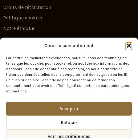
Droits de rétractation
Politique cookies
Notre éthique
Newsletter
Gérer le consentement
Pour offrir les meilleures expériences, nous utilisons des technologies
Escape by Your Travel — l’art du voyage sur
telles que les cookies pour stocker et/ou accéder aux informations des
appareils. Le fait de consentir à ces technologies nous permettra de
mesure. Recevez nos plus belles idées
traiter des données telles que le comportement de navigation ou les ID
d’évasion et nos offres exclusives.
uniques sur ce site. Le fait de ne pas consentir ou de retirer son
consentement peut avoir un effet négatif sur certaines caractéristiques
et fonctions.
SIGN UP
Accepter
Refuser
Voir les préférences