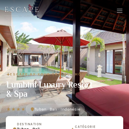
ESCAPE BY YOUR TRAVEL · HÔTEL
Lumbini Luxury Resort
& Spa
★★★★
Tuban · Bali · Indonésie
DESTINATION
CATÉGORIE